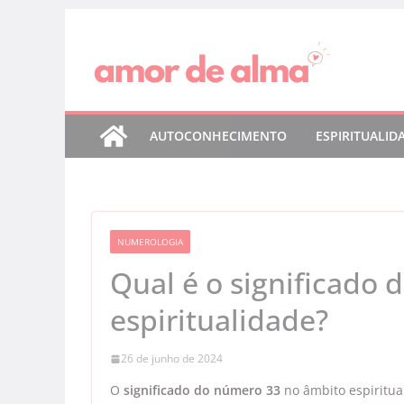
Pular
para
o
conteúdo
AUTOCONHECIMENTO
ESPIRITUALID
NUMEROLOGIA
Qual é o significado
espiritualidade?
26 de junho de 2024
O
significado do número 33
no âmbito espiritua