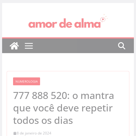
Pular
para
o
conteúdo
NUMEROLOGIA
777 888 520: o mantra
que você deve repetir
todos os dias
8 de janeiro de 2024