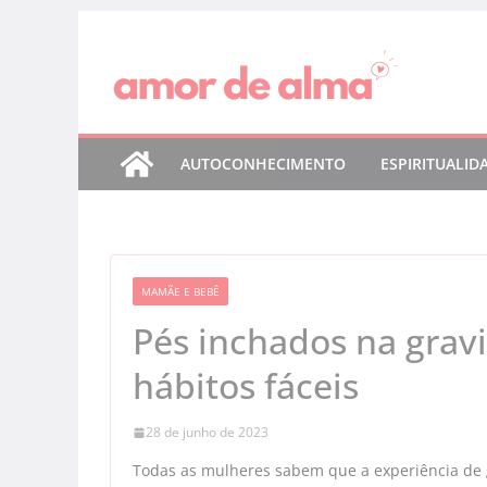
Pular
para
o
conteúdo
AUTOCONHECIMENTO
ESPIRITUALID
MAMÃE E BEBÊ
Pés inchados na grav
hábitos fáceis
28 de junho de 2023
Todas as mulheres sabem que a experiência de 